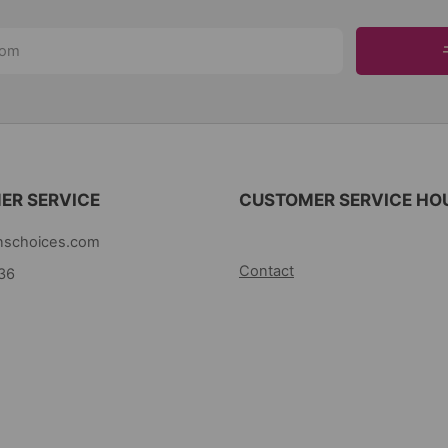
ER SERVICE
CUSTOMER SERVICE HO
nschoices.com
10AM-5PM EST MON-FRI
Contact
36
oice
ew Jersey
국