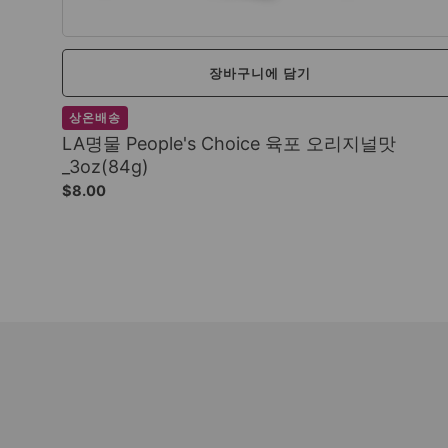
장바구니에 담기
상온배송
LA명물 People's Choice 육포 오리지널맛
_3oz(84g)
$8.00