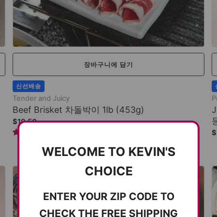
장바구니에 담기
신선배송
Tender and Juicy
P
Beef Brisket 차돌박이 1lb (453g)
J
등
$19.50
6 reviews
$
WELCOME TO KEVIN'S
CHOICE
ENTER YOUR ZIP CODE TO
CHECK THE FREE SHIPPING