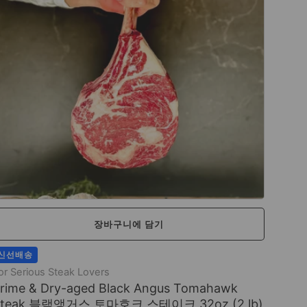
장바구니에 담기
신선배송
or Serious Steak Lovers
rime & Dry-aged Black Angus Tomahawk
Steak 블랙앵거스 토마호크 스테이크 32oz (2 lb)