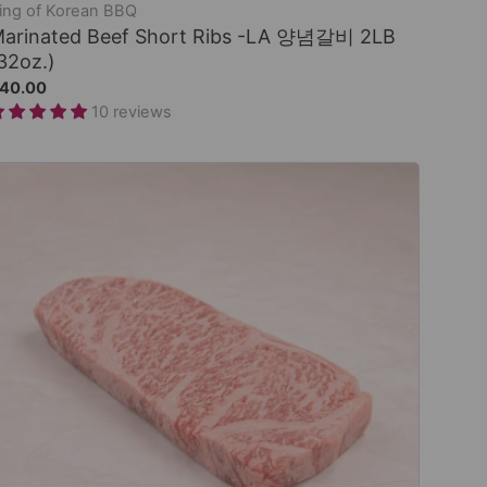
ing of Korean BBQ
arinated Beef Short Ribs -LA 양념갈비 2LB
32oz.)
40.00
10 reviews