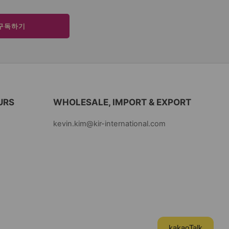
구독하기
URS
WHOLESALE, IMPORT & EXPORT
kevin.kim@kir-international.com
kakaoTalk