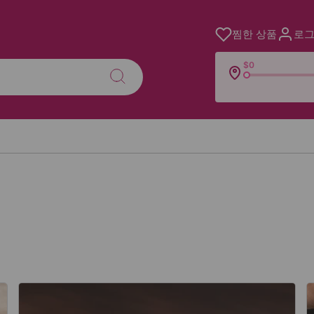
찜한 상품
로그
$0