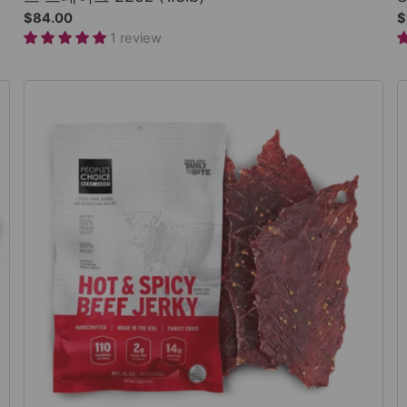
$84.00
$
1 review