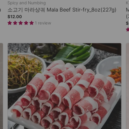
Spicy and Numbing
K
u
소고기 마라샹궈 Mala Beef Stir-fry_8oz(227g)
M
(
$12.00
1 review
$