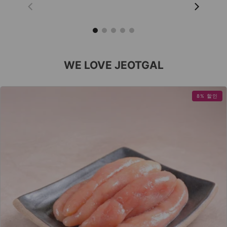
$20.00
--
WE LOVE JEOTGAL
8% 할인