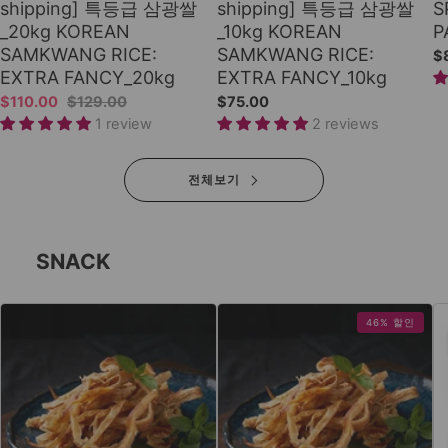
shipping] 특등급 삼광쌀
shipping] 특등급 삼광쌀
S
_20kg KOREAN
_10kg KOREAN
P
SAMKWANG RICE:
SAMKWANG RICE:
$
EXTRA FANCY_20kg
EXTRA FANCY_10kg
$110.00
$129.00
$75.00
1 review
2 reviews
전체보기
SNACK
46% 할인