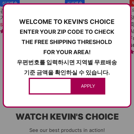
신선배송
신선배송
김치찌개 + 찌개용 돼지고
[
Spicy & Delicious
기 SET
꼬막무침 2개 세트
S
WELCOME TO KEVIN'S CHOICE
SEASONED COCKLES 2
죽
$14.00
$18.50
SET
A
ENTER YOUR ZIP CODE TO CHECK
2 reviews
F
$20.00
$24.00
THE FREE SHIPPING THRESHOLD
8 reviews
$
FOR YOUR AREA!
우편번호를 입력하시면 지역별 무료배송
기준 금액을 확인하실 수 있습니다.
전체보기
APPLY
WATCH KEVIN'S CHOICE
See our best products in action!
Premium Sesame Oil 참기름 6.3oz (180ml)
Premium Salted Pollock Roe Jeotgal 백명란 1lb. (453g)