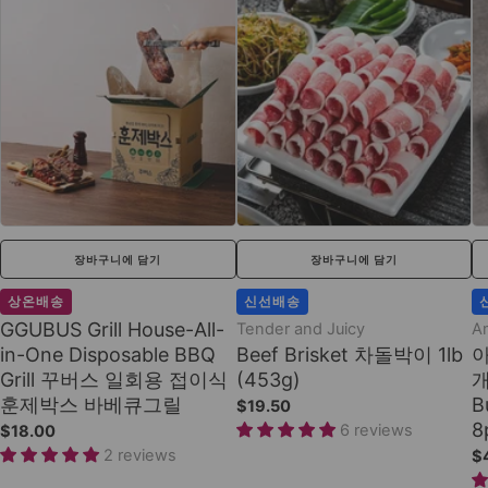
장바구니에 담기
장바구니에 담기
상온배송
신선배송
GGUBUS Grill House-All-
Tender and Juicy
A
in-One Disposable BBQ
Beef Brisket 차돌박이 1lb
아
Grill 꾸버스 일회용 접이식
(453g)
개
훈제박스 바베큐그릴
B
$19.50
8
6 reviews
$18.00
2 reviews
$