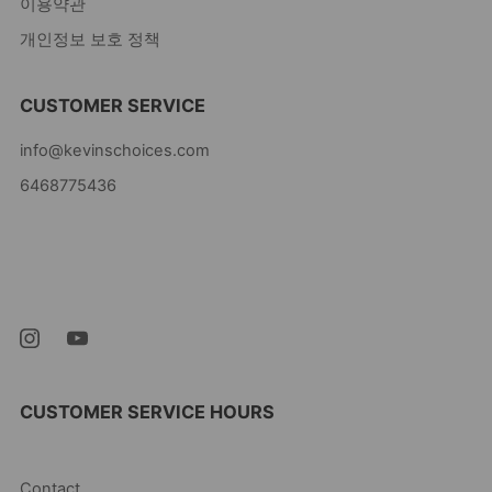
이용약관
개인정보 보호 정책
CUSTOMER SERVICE
info@kevinschoices.com
6468775436
Kevin's Choice
Newark New Jersey
07105 미국
CUSTOMER SERVICE HOURS
10AM-5PM EST MON-FRI
Contact