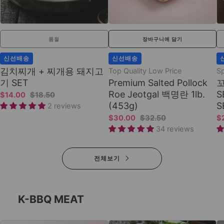
품절
장바구니에 담기
신선배송
신선배송
김치찌개 + 찌개용 돼지고
Top Quality Low Price
Sp
기 SET
Premium Salted Pollock
꼬
Roe Jeotgal 백명란 1lb.
S
$14.00
$18.50
(453g)
S
2 reviews
$30.00
$32.50
$
34 reviews
전체보기
K-BBQ MEAT