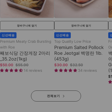
장바구니에 담기
장바구니에 담기
신선배송
신선배송
Premium Meaty Crab Bursting
Top Quality Low Price
Fr
Premium Salted Pollock
with Roe
O
째보식당 간장게장 2마리
Roe Jeotgal 백명란 1lb.
_35.2oz(1kg)
(453g)
이
G
$50.00
$55.00
$30.00
$32.50
(
14 reviews
34 reviews
$
전체보기