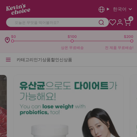
한국어
0
$0
$100
$200
상온 무료배송
전 제품 무료배송!
카테고리
인기상품
할인
신상품