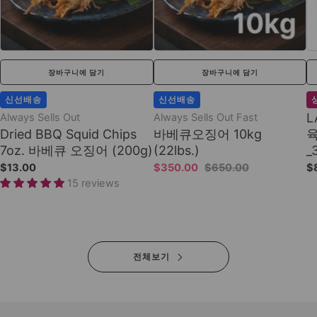
장바구니에 담기
장바구니에 담기
신선배송
신선배송
L
Always Sells Out
Always Sells Out Fast
Dried BBQ Squid Chips
바베큐오징어 10kg
7oz. 바베큐 오징어 (200g)
(22lbs.)
_
$13.00
$350.00
$650.00
$
15 reviews
전체보기