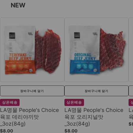
NEW
장바구니에 담기
장바구니에 담기
상온배송
상온배송
LA명물 People's Choice
LA명물 People's Choice
L
육포 데리야끼맛
육포 오리지널맛
육
_3oz(84g)
_3oz(84g)
$
$8.00
$8.00