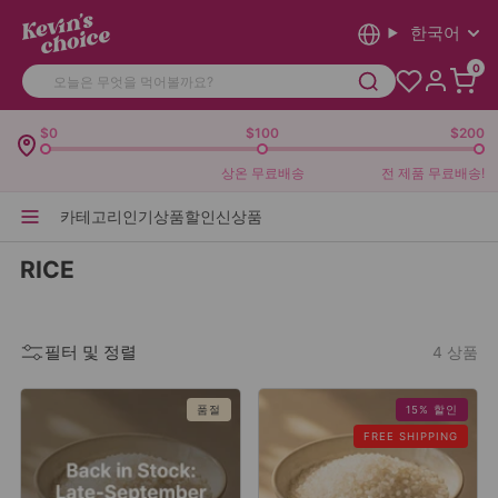
한국어
0
$0
$100
$200
상온 무료배송
전 제품 무료배송!
카테고리
인기상품
할인
신상품
RICE
필터 및 정렬
4 상품
품절
15% 할인
FREE SHIPPING