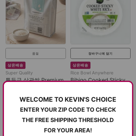
품절
장바구니에 담기
상온배송
상온배송
Super Quality
Rice Bowl Anywhere
특등급 삼광쌀 Premium
Bibigo Cooked Sticky
Korean Samkwang
Rice 햇반 7.4oz (210g)
Rice 특등급 삼광쌀
$2.50
WELCOME TO KEVIN'S CHOICE
2.2lb (1kg)
$7.50
ENTER YOUR ZIP CODE TO CHECK
5개의 리뷰
THE FREE SHIPPING THRESHOLD
FOR YOUR AREA!
표시 중
4
／
4