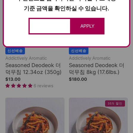
기준 금액을 확인하실 수 있습니다.
APPLY
장바구니에 담기
장바구니에 담기
신선배송
신선배송
Addictively Aromatic
Addictively Aromatic
Seasoned Deodeok 더
Seasoned Deodeok 더
덕무침 12.34oz (350g)
덕무침 8kg (17.6lbs.)
$13.00
$180.00
6 reviews
35% 할인