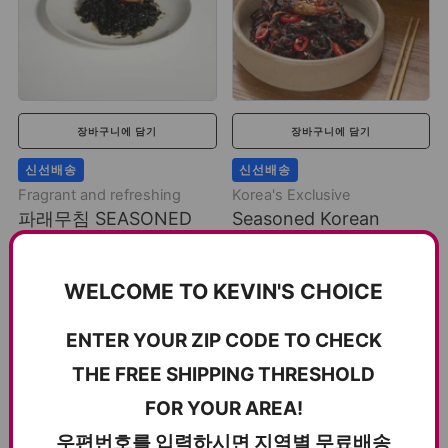
장바구니에 담기
장바구니에 담기
신선배송
신선배송
Fragrant and refreshing
Korea's Exclusive
파래무침 SEASONED
Seasoned Korean
SEAWEED SALAD
Lettuce 고들빼기무침
12.3oz(350g)
12.34oz (350g)
WELCOME TO KEVIN'S CHOICE
$10.00
$10.00
3 reviews
ENTER YOUR ZIP CODE TO CHECK
THE FREE SHIPPING THRESHOLD
FOR YOUR AREA!
우편번호를 입력하시면 지역별 무료배송