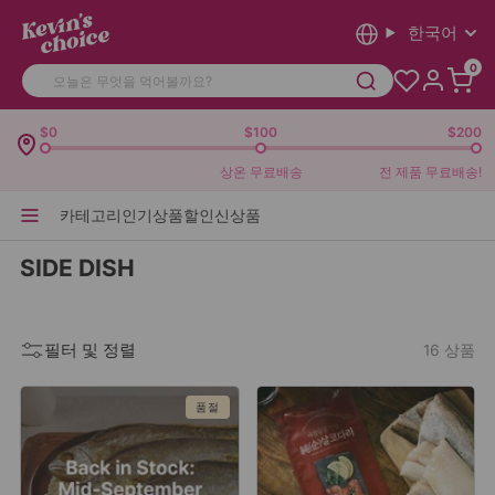
한국어
0
$0
$100
$200
상온 무료배송
전 제품 무료배송!
카테고리
인기상품
할인
신상품
SIDE DISH
필터 및 정렬
16 상품
품절