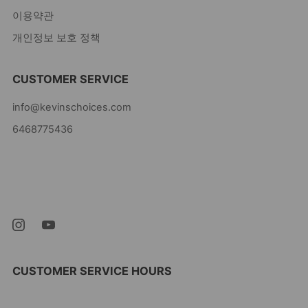
이용약관
개인정보 보호 정책
CUSTOMER SERVICE
info@kevinschoices.com
6468775436
Kevin's Choice
Newark New Jersey
07105 미국
CUSTOMER SERVICE HOURS
10AM-5PM EST MON-FRI