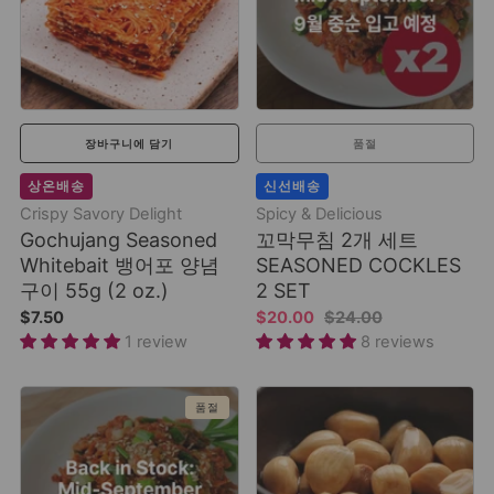
장바구니에 담기
품절
상온배송
신선배송
Crispy Savory Delight
Spicy & Delicious
Gochujang Seasoned
꼬막무침 2개 세트
Whitebait 뱅어포 양념
SEASONED COCKLES
구이 55g (2 oz.)
2 SET
$7.50
$20.00
$24.00
1 review
8 reviews
품절