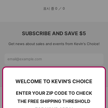
표시 중
0
／
0
SUBSCRIBE AND SAVE $5
Get news about sales and events from Kevin's Choice!
Email
구독하기
WELCOME TO KEVIN'S CHOICE
ENTER YOUR ZIP CODE TO CHECK
Kevin's Choice 소개
THE FREE SHIPPING THRESHOLD
배송 / 환불