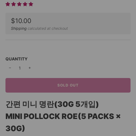
Sale
$10.00
price
Shipping
calculated at checkout
QUANTITY
−
+
SOLD OUT
간편 미니 명란(30G 5개입)
MINI POLLOCK ROE
(5 PACKS ×
30G)