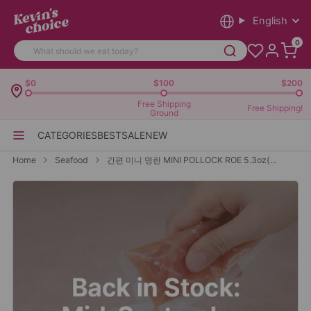
English
0
$0
$100
$200
Free Shipping
Free Shipping!
Ground
CATEGORIES
BEST
SALE
NEW
Home
Seafood
간편 미니 명란 MINI POLLOCK ROE 5.3oz(...