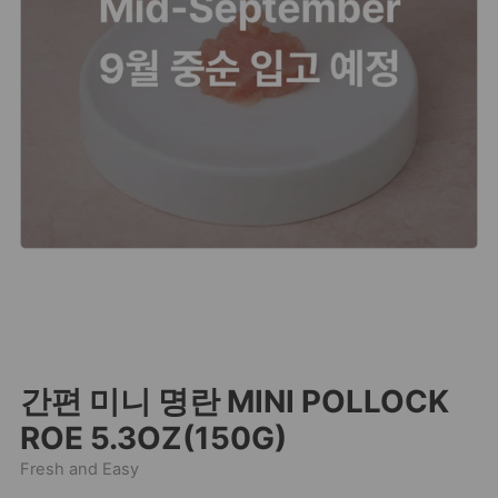
간편 미니 명란 MINI POLLOCK
ROE 5.3OZ(150G)
Fresh and Easy