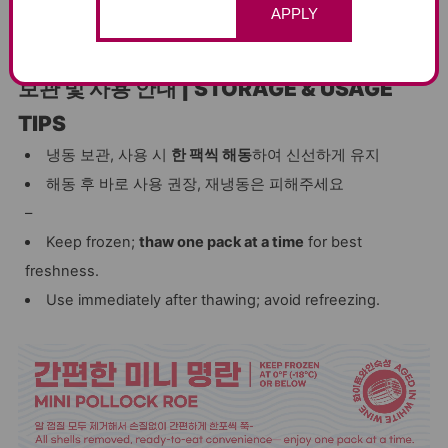
families.
APPLY
보관 및 사용 안내 | STORAGE & USAGE
TIPS
냉동 보관, 사용 시
한 팩씩 해동
하여 신선하게 유지
해동 후 바로 사용 권장, 재냉동은 피해주세요
–
Keep frozen;
thaw one pack at a time
for best
freshness.
Use immediately after thawing; avoid refreezing.