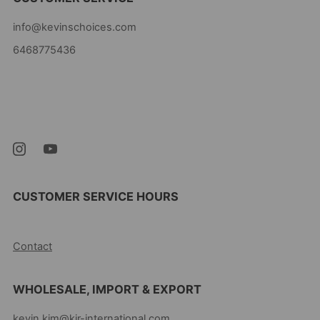
info@kevinschoices.com
6468775436
Kevin's Choice
Newark New Jersey
07105 United States
CUSTOMER SERVICE HOURS
10AM-5PM EST MON-FRI
Contact
WHOLESALE, IMPORT & EXPORT
kevin.kim@kir-international.com