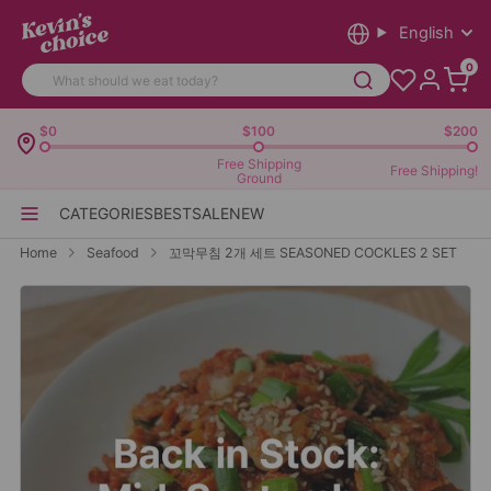
English
0
$0
$100
$200
Free Shipping
Free Shipping!
Ground
CATEGORIES
BEST
SALE
NEW
Home
Seafood
꼬막무침 2개 세트 SEASONED COCKLES 2 SET