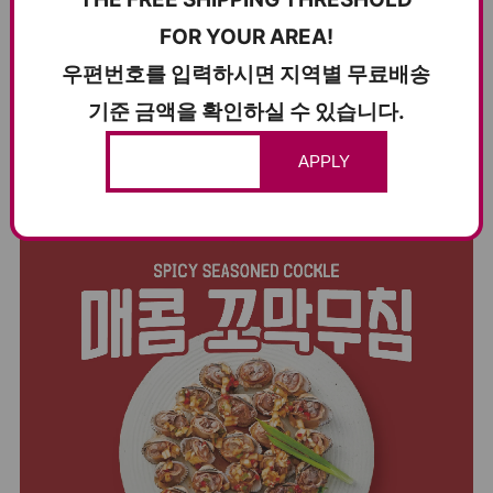
–
FOR YOUR AREA!
Each bite offers a plump and satisfying texture with
generous portions.
우편번호를 입력하시면 지역별 무료배송
From freshness to flavor, experience the taste of Korea’s
기준 금액을 확인하실 수 있습니다.
southern sea in every serving.
APPLY