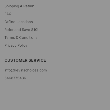
Shipping & Return
FAQ
Offline Locations
Refer and Save $10!
Terms & Conditions
Privacy Policy
CUSTOMER SERVICE
info@kevinschoices.com
6468775436
Kevin's Choice
Newark New Jersey
07105 United States