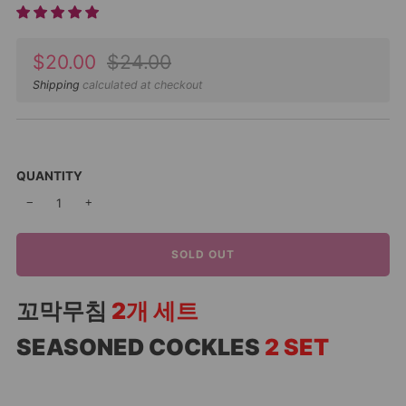
Sale
Regular
$20.00
$24.00
price
price
Shipping
calculated at checkout
QUANTITY
−
+
SOLD OUT
꼬막무침
2개 세트
SEASONED COCKLES
2 SET