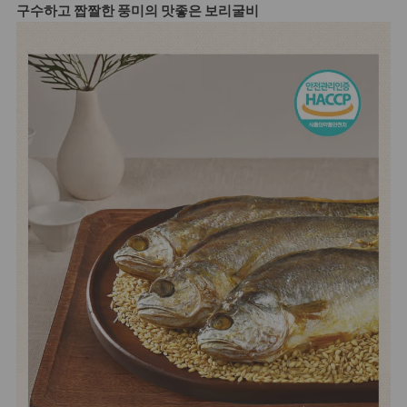
구수하고 짭짤한 풍미의 맛좋은 보리굴비