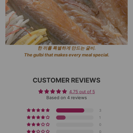
한 끼를 특별하게 만드는 굴비.
The gulbi that makes every meal special.
CUSTOMER REVIEWS
4.75 out of 5
Based on 4 reviews
3
1
0
0