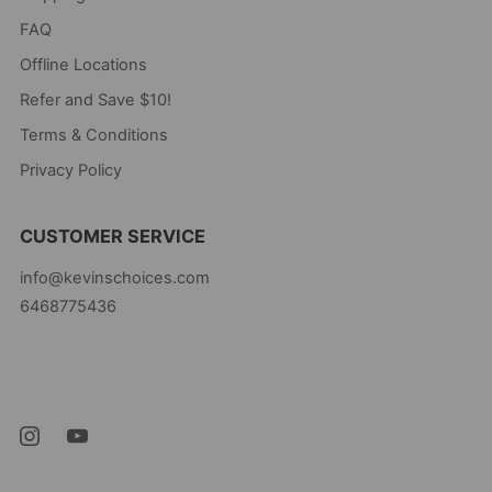
FAQ
Offline Locations
Refer and Save $10!
Terms & Conditions
Privacy Policy
CUSTOMER SERVICE
info@kevinschoices.com
6468775436
Kevin's Choice
Newark New Jersey
07105 United States