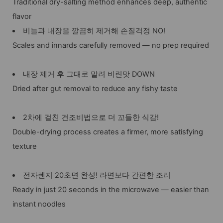
Traditional dry-salting method enhances deep, authentic
flavor
비늘과 내장을 깔끔히 제거해 손질걱정 NO!
Scales and innards carefully removed — no prep required
내장 제거 후 그대로 말려 비린맛 DOWN
Dried after gut removal to reduce any fishy taste
2차에 걸친 건조비법으로 더 꼬들한 식감!
Double-drying process creates a firmer, more satisfying
texture
전자렌지 20초면 완성! 라면보다 간편한 조리
Ready in just 20 seconds in the microwave — easier than
instant noodles