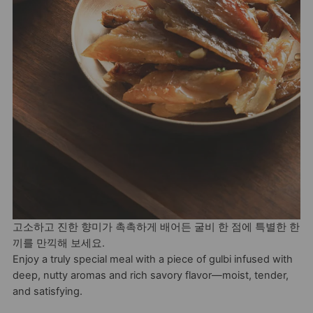
고소하고 진한 향미가 촉촉하게 배어든 굴비 한 점에 특별한 한
끼를 만끽해 보세요.
Enjoy a truly special meal with a piece of gulbi infused with
deep, nutty aromas and rich savory flavor—moist, tender,
and satisfying.