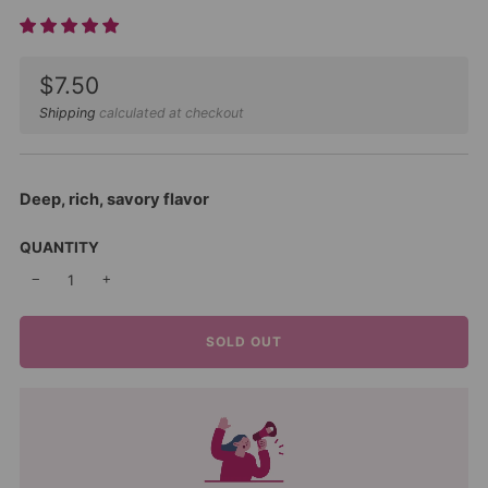
Sale
$7.50
price
Shipping
calculated at checkout
Deep, rich, savory flavor
QUANTITY
−
+
SOLD OUT