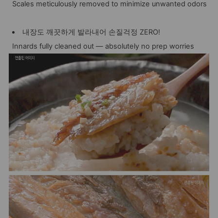
Scales meticulously removed to minimize unwanted odors
내장도 깨끗하게 발라내어 손질걱정 ZERO!
Innards fully cleaned out — absolutely no prep worries