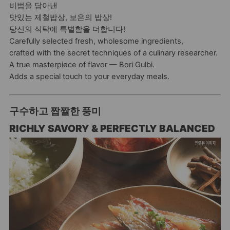
비법을 담아낸
맛있는 제철밥상, 보은의 밥상!
당신의 식탁에 특별함을 더합니다!
Carefully selected fresh, wholesome ingredients,
crafted with the secret techniques of a culinary researcher.
A true masterpiece of flavor — Bori Gulbi.
Adds a special touch to your everyday meals.
구수하고 짭짤한 풍미
RICHLY SAVORY & PERFECTLY BALANCED