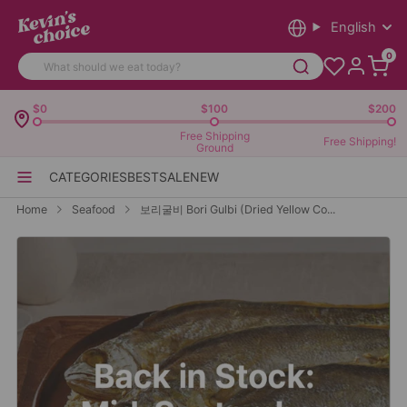
English
0
$0
$100
$200
Free Shipping
Free Shipping!
Ground
CATEGORIES
BEST
SALE
NEW
Home
Seafood
보리굴비 Bori Gulbi (Dried Yellow Co...