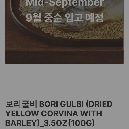
보리굴비 BORI GULBI (DRIED
YELLOW CORVINA WITH
BARLEY)_3.5OZ(100G)