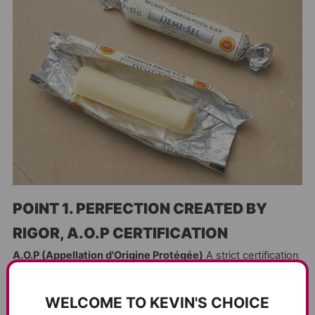
POINT 1. PERFECTION CREATED BY
RIGOR, A.O.P CERTIFICATION
A.O.P (Appellation d'Origine Protégée)
A strict certification
system granted by the French government only to superior
local specialties from specific regions.
WELCOME TO KEVIN'S CHOICE