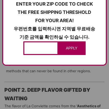
Blessed Environment:
Born in the Charentes-Poitou
ENTER YOUR ZIP CODE TO CHECK
region, featuring a mild coastal climate and mineral-rich
THE FREE SHIPPING THRESHOLD
pastures.
FOR YOUR AREA!
우편번호를 입력하시면 지역별 무료배송
100% Local Raw Milk:
Milk cream is made directly at the
local factory using fresh raw milk sourced from its own
기준 금액을 확인하실 수 있습니다.
farms.
APPLY
Succession of Tradition:
As an A.O.P butter used by
top artisans and chefs since 1896, it inherits traditional
methods that can never be found in other regions.
POINT 2. DEEP FLAVOR GIFTED BY
WAITING
The flavor of La Conviette comes from the
'Aesthetics of