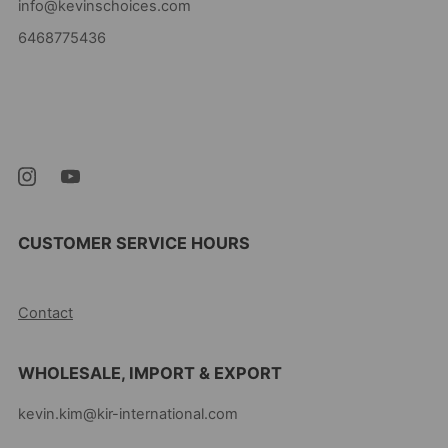
info@kevinschoices.com
6468775436
Kevin's Choice
Newark New Jersey
07105 United States
CUSTOMER SERVICE HOURS
10AM-5PM EST MON-FRI
Contact
WHOLESALE, IMPORT & EXPORT
kevin.kim@kir-international.com