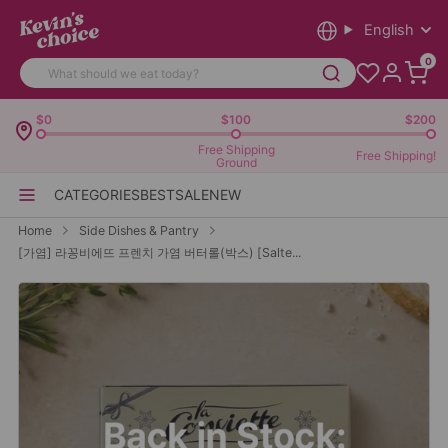
English
0
$0
$100
$200
Free Shipping
Free Shipping!
Ground
CATEGORIES
BEST
SALE
NEW
Home
Side Dishes & Pantry
[가염] 라꽁비에뜨 프렌치 가염 버터롤(박스) [Salte...