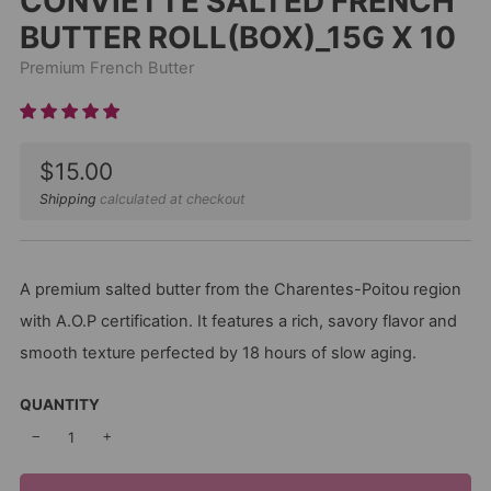
CONVIETTE SALTED FRENCH
BUTTER ROLL(BOX)_15G X 10
Premium French Butter
Sale
$15.00
price
Shipping
calculated at checkout
A premium salted butter from the Charentes-Poitou region
with A.O.P certification. It features a rich, savory flavor and
smooth texture perfected by 18 hours of slow aging.
QUANTITY
−
+