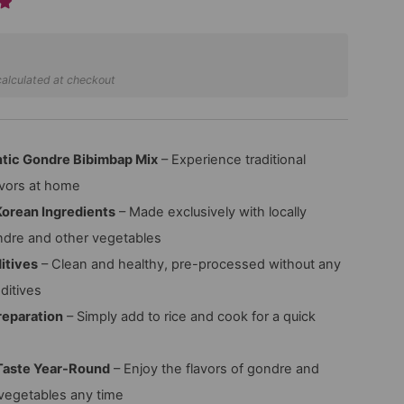
alculated at checkout
tic Gondre Bibimbap Mix
– Experience traditional
avors at home
orean Ingredients
– Made exclusively with locally
dre and other vegetables
itives
– Clean and healthy, pre-processed without any
dditives
reparation
– Simply add to rice and cook for a quick
Taste Year-Round
– Enjoy the flavors of gondre and
vegetables any time