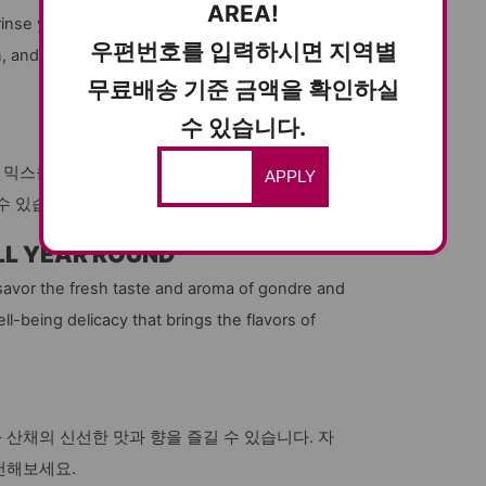
AREA!
inse your rice once, place the bibimbap mix on
우편번호를 입력하시면 지역별
, and your nutritious gondre rice is ready to
무료배송 기준 금액을 확인하실
수 있습니다.
밥 믹스를 올려놓고 취사 버튼 한 번이면 곤드레밥
APPLY
수 있습니다.
LL YEAR ROUND
savor the fresh taste and aroma of gondre and
ll-being delicacy that brings the flavors of
산채의 신선한 맛과 향을 즐길 수 있습니다. 자
천해보세요.