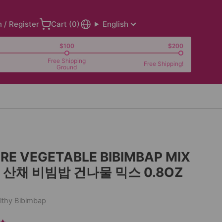
n / Register
Cart (
0
)
English
$100
$200
Free Shipping
Free Shipping!
Ground
RE VEGETABLE BIBIMBAP MIX
산채 비빔밥 건나물 믹스 0.8OZ
lthy Bibimbap