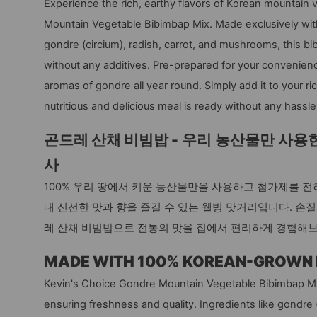
Experience the rich, earthy flavors of Korean mountain
Mountain Vegetable Bibimbap Mix. Made exclusively wit
gondre (circium), radish, carrot, and mushrooms, this bi
without any additives. Pre-prepared for your convenienc
aromas of gondre all year round. Simply add it to your ri
nutritious and delicious meal is ready without any hassle
곤드레 산채 비빔밥 -
우리 농산물만 사용한
사
100% 우리 땅에서 키운 농산물만을 사용하고 첨가제를 전
내 신선한 맛과 향을 즐길 수 있는 웰빙 맛거리입니다. 손
레 산채 비빔밥으로 전통의 맛을 집에서 편리하게 경험해보
MADE WITH 100% KOREAN-GROWN 
Kevin's Choice Gondre Mountain Vegetable Bibimbap Mix
ensuring freshness and quality. Ingredients like gondre 