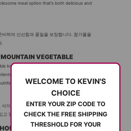
holesome meal option that's both delicious and
껏 준비하여 신선함과 품질을 보장합니다. 첨가물을
.
S MOUNTAIN VEGETABLE
le known for its subtle, earthy flavor and
trients, gondre adds a unique taste and texture
WELCOME TO KEVIN'S
utritious option.
CHOICE
ENTER YOUR ZIP CODE TO
 식이섬유와 필수 영양소가 풍부하여 건강에 도
CHECK THE FREE SHIPPING
있고 영양가 높은 식사를 즐길 수 있습니다.
THRESHOLD FOR YOUR
THOUT ANY HASSLE