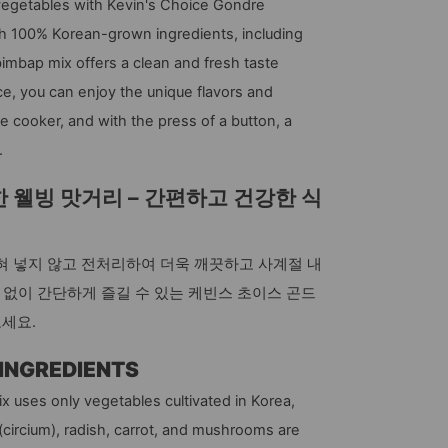
 vegetables with Kevin's Choice Gondre
h 100% Korean-grown ingredients, including
bimbap mix offers a clean and fresh taste
e, you can enjoy the unique flavors and
ce cooker, and with the press of a button, a
.
 웰빙 맛거리 – 간편하고 건강한 식
혀 넣지 않고 전처리하여 더욱 깨끗하고 사계절 내
질 없이 간단하게 즐길 수 있는 케빈스 초이스 곤드
세요.
INGREDIENTS
 uses only vegetables cultivated in Korea,
(circium), radish, carrot, and mushrooms are