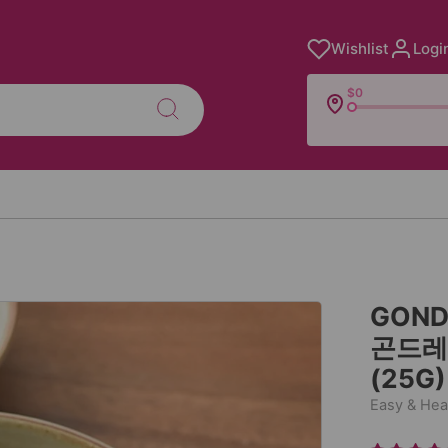
Wishlist
Logi
$0
GOND
곤드레 
(25G)
Easy & Hea