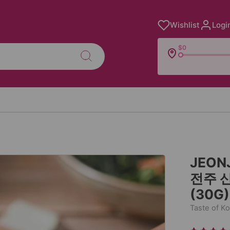
Wishlist
Logi
$0
JEON
전주 산
(30G)
Taste of K