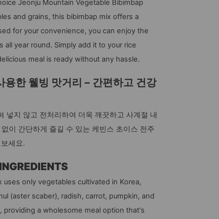
Choice Jeonju Mountain Vegetable Bibimbap
s and grains, this bibimbap mix offers a
ssed for your convenience, you can enjoy the
all year round. Simply add it to your rice
delicious meal is ready without any hassle.
사용한 웰빙 맛거리 – 간편하고 건강
혀 넣지 않고 전처리하여 더욱 깨끗하고 사계절 내
질 없이 간단하게 즐길 수 있는 케빈스 초이스 전주
해보세요.
INGREDIENTS
uses only vegetables cultivated in Korea,
ul (aster scaber), radish, carrot, pumpkin, and
, providing a wholesome meal option that's