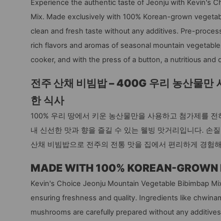
Experience the authentic taste of Jeonju with Kevin's 
Mix. Made exclusively with 100% Korean-grown vegetable
clean and fresh taste without any additives. Pre-proce
rich flavors and aromas of seasonal mountain vegetables 
cooker, and with the press of a button, a nutritious and 
전주 산채 비빔밥 – 400G
우리 농산물만 
한 식사
100% 우리 땅에서 키운 농산물만을 사용하고 첨가제를 전
내 신선한 맛과 향을 즐길 수 있는 웰빙 맛거리입니다. 손
산채 비빔밥으로 전주의 전통 맛을 집에서 편리하게 경험
MADE WITH 100% KOREAN-GROWN 
Kevin's Choice Jeonju Mountain Vegetable Bibimbap Mix 
ensuring freshness and quality. Ingredients like chwinam
mushrooms are carefully prepared without any additives