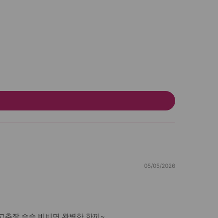
05/05/2026
고추장 슥슥 비비면 완벽한 한끼~