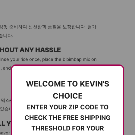
 정성껏 준비하여 신선함과 품질을 보장합니다. 첨가
습니다.
THOUT ANY HASSLE
inse your rice once, place the bibimbap mix on
n, and your nutritious mountain vegetable rice is
WELCOME TO KEVIN'S
CHOICE
밥 믹스를 올려놓고 취사 버튼 한 번이면 나물밥 완
ENTER YOUR ZIP CODE TO
 있습니다.
CHECK THE FREE SHIPPING
LL YEAR ROUND
THRESHOLD FOR YOUR
savor the fresh taste and aroma of seasonal