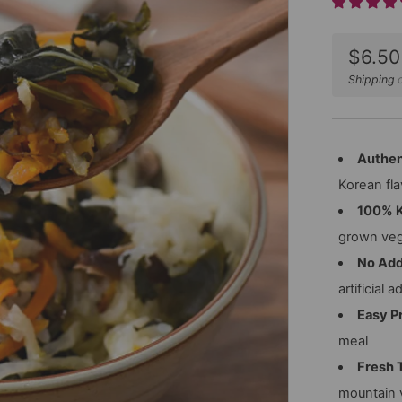
Sale
$6.50
price
Shipping
c
Authen
Korean fl
100% K
grown veg
No Add
artificial a
Easy P
meal
Fresh 
mountain 