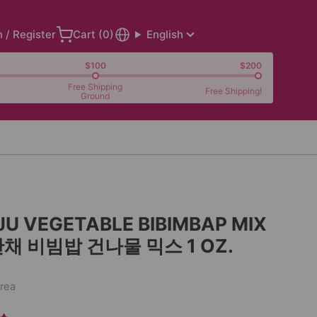
n / Register
Cart (
0
)
English
$100
$200
Free Shipping
Free Shipping!
Ground
JU VEGETABLE BIBIMBAP MIX
채 비빔밥 건나물 믹스 1 OZ.
orea