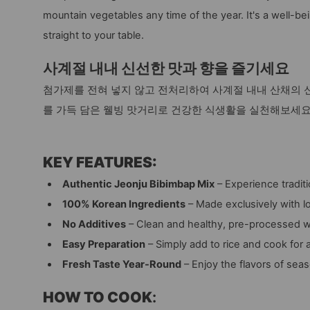
mountain vegetables any time of the year. It's a well-bei
straight to your table.
사계절 내내 신선한 맛과 향을 즐기세요
첨가제를 전혀 넣지 않고 전처리하여 사계절 내내 산채의 신
를 가득 담은 웰빙 맛거리로 건강한 식생활을 실천해보세요
KEY FEATURES:
Authentic Jeonju Bibimbap Mix
– Experience tradit
100% Korean Ingredients
– Made exclusively with l
No Additives
– Clean and healthy, pre-processed with
Easy Preparation
– Simply add to rice and cook for 
Fresh Taste Year-Round
– Enjoy the flavors of sea
HOW TO COOK
: