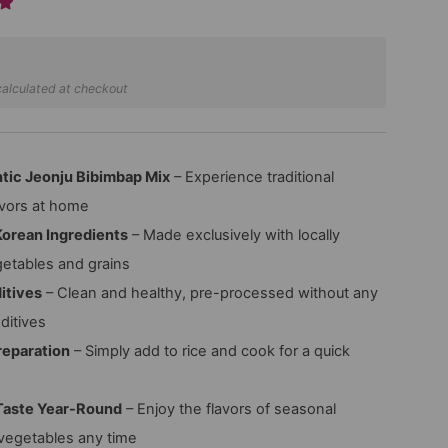
alculated at checkout
tic Jeonju Bibimbap Mix
– Experience traditional
avors at home
orean Ingredients
– Made exclusively with locally
etables and grains
itives
– Clean and healthy, pre-processed without any
dditives
reparation
– Simply add to rice and cook for a quick
Taste Year-Round
– Enjoy the flavors of seasonal
vegetables any time