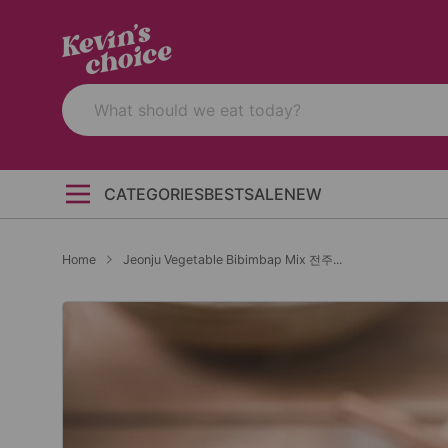
CATEGORIES
BEST
SALE
NEW
Home
Jeonju Vegetable Bibimbap Mix 전주...