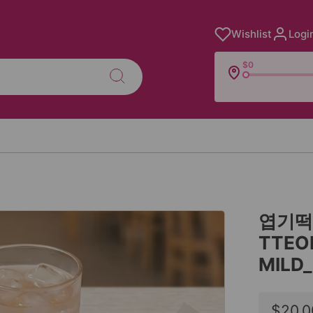
Wishlist
Logi
$0
엽기떡볶
TTEO
MILD_
Sale
$20.0