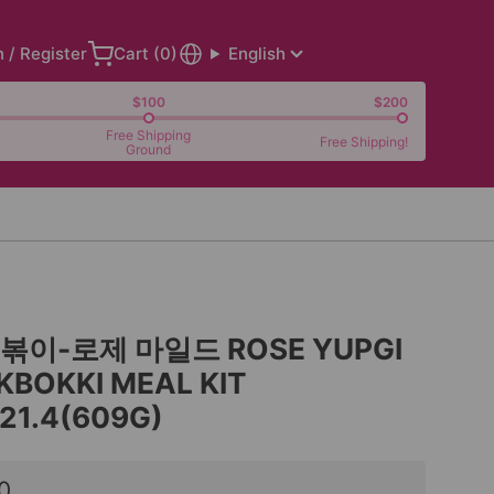
n / Register
Cart (
0
)
English
$100
$200
Free Shipping
Free Shipping!
Ground
이-로제 마일드 ROSE YUPGI
KBOKKI MEAL KIT
21.4(609G)
0