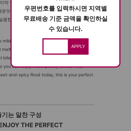
마지막 한 입까지 느끼함 없이 깔끔한 맛을 자랑합
우편번호를 입력하시면 지역별
매운맛의 자극을 덜어내어, 누구나 부담 없이 끝까
무료배송 기준 금액을 확인하실
달콤한 로제가 당길 때, 완벽한 선택이 되어줄 소
수 있습니다.
e mild sauce, crafted for a smoother and more
APPLY
melts beautifully into the savory cream,
st bite. We’ve preserved the delicious charm of
so you can enjoy it completely stress-free.
eet-and-spicy Rosé today, this is your perfect
즐기는 알찬 구성
 ENJOY THE PERFECT