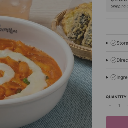
price
Shipping
c
Stor
Direc
Ingre
QUANTITY
−