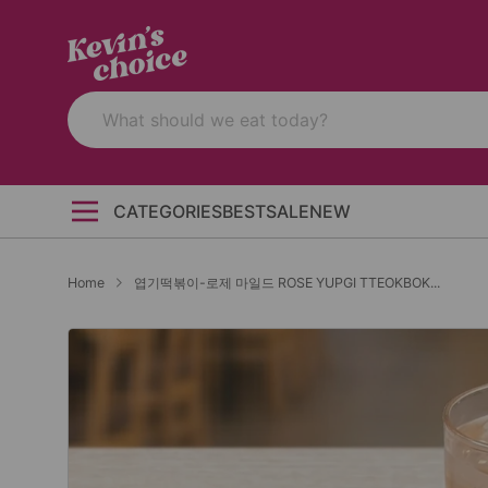
CATEGORIES
BEST
SALE
NEW
Home
엽기떡볶이-로제 마일드 ROSE YUPGI TTEOKBOK...