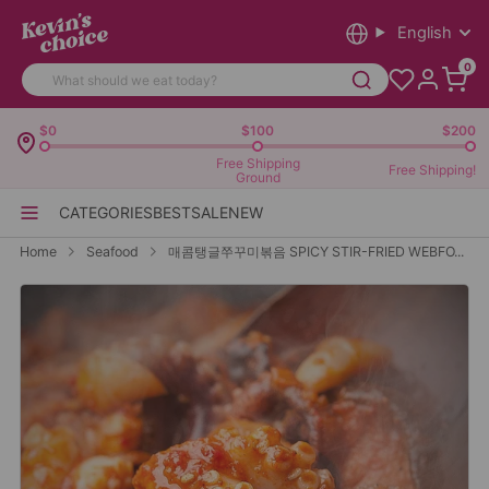
English
0
$0
$100
$200
Free Shipping
Free Shipping!
Ground
CATEGORIES
BEST
SALE
NEW
Home
Seafood
매콤탱글쭈꾸미볶음 SPICY STIR-FRIED WEBFO...