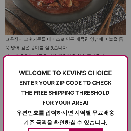
고추장과 고춧가루를 베이스로 만든 매콤한 양념에 마늘을 듬
뿍 넣어 깊은 풍미를 살렸습니다.
여기에 후추와 기름을 더해 감칠맛을 한층 끌어올려,
매콤하면서도 중독적인 맛을 완성했습니다.
WELCOME TO KEVIN'S CHOICE
쭈꾸미와 양념이 어우러져 밥과 함께 먹기 좋은 진한 맛을 만들
어냅니다.
ENTER YOUR ZIP CODE TO CHECK
The sauce is built on a base of gochujang and Korean chili
THE FREE SHIPPING THRESHOLD
flakes, enriched with plenty of garlic for bold depth of
FOR YOUR AREA!
flavor.
우편번호를 입력하시면 지역별 무료배송
A touch of pepper and oil enhances the savory richness,
기준 금액을 확인하실 수 있습니다.
creating a spicy yet addictive taste.