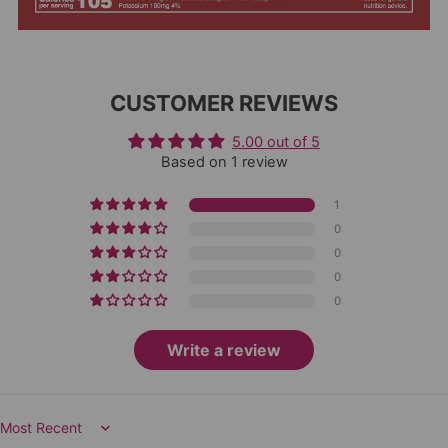
CUSTOMER REVIEWS
5.00 out of 5
Based on 1 review
1
0
0
0
0
Write a review
Sort by