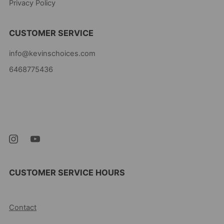
Privacy Policy
CUSTOMER SERVICE
info@kevinschoices.com
6468775436
Kevin's Choice
Newark New Jersey
07105 United States
CUSTOMER SERVICE HOURS
10AM-5PM EST MON-FRI
Contact