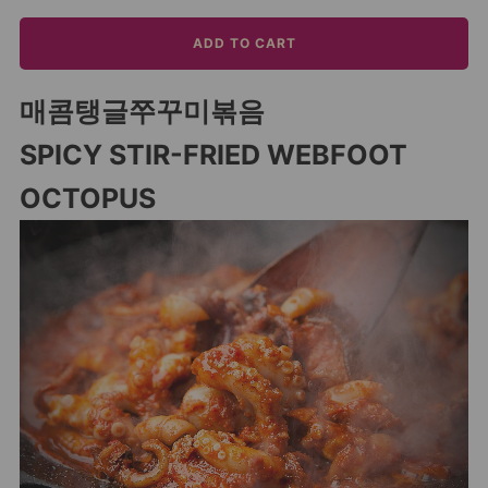
ADD TO CART
매콤탱글쭈꾸미볶음
SPICY STIR-FRIED WEBFOOT
OCTOPUS