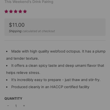
This Weekend's Drink Pairing
Sale
$11.00
price
Shipping
calculated at checkout
Made with high quality webfood octopus. It has a plump
and tender texture.
It offers a clean spicy taste and deep umami flavor that
helps relieve stress.
It's incredibly easy to prepare - just thaw and stir-fry.
Produced cleanly in an HACCP certified facility
QUANTITY
−
+