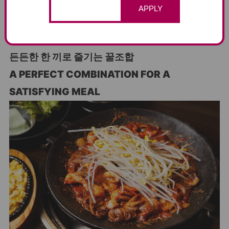
The sauce coats the octopus perfectly, making it an ideal
APPLY
companion for a bowl of rice.
든든한 한 끼로 즐기는 꿀조합
A PERFECT COMBINATION FOR A
SATISFYING MEAL