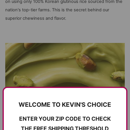
on using only 100% Korean glutinous rice sourced from the
nation's top-tier farms. This is the secret behind our
superior chewiness and flavor.
WELCOME TO KEVIN'S CHOICE
ENTER YOUR ZIP CODE TO CHECK
THE FREE SHIPPING THRESHOLD