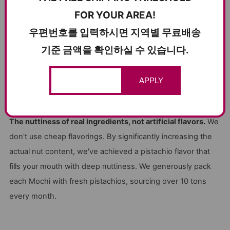
FOR YOUR AREA!
꾸덕하고 찐한 피스타치오 스프레드
우편번호를 입력하시면 지역별 무료배송
RICH & THICK PISTACHIO SPREAD
기준 금액을 확인하실 수 있습니다.
향료가 아닌 진짜 원물의 고소함.
저가형 향료로 흉내 내지 않았
습니다. 원물 함량을 대폭 높여 입안 가득 고소함이 꽉 차는 피
APPLY
스타치오 맛을 구현했습니다. 월 10톤 이상 직접 공수하는 신선
한 피스타치오를 아낌없이 담았습니다.
The nuttiness of real ingredients, not artificial flavors.
We
don't use cheap flavorings. By significantly increasing the
actual nut content, we've achieved a pistachio flavor that
fills your mouth with deep nuttiness. We generously pack
each Mochi with fresh pistachios, sourcing over 10 tons
every month.