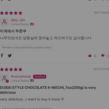
06/17/2026
dary Jun
United States
미국에서 두쫀쿠
너무맛있네요 냉동실에 쟁여놓고 먹으려구요 감사합니다
Review collected from a store visitor
0
0
05/22/2026
Anonymous
United States
DUBAI STYLE CHOCOLATE K-MOCHI_7oz(200g) is very
delicious
very delicious...I want to buy it more !!!
Review collected via store invitation