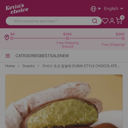
English
0
$0
$100
$200
Free Shipping
Free Shipping!
Ground
CATEGORIES
BEST
SALE
NEW
Home
Snacks
두바이 초코 찹쌀떡 DUBAI STYLE CHOCOLATE...