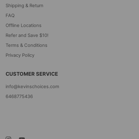
Shipping & Return
FAQ
Offline Locations
Refer and Save $10!
Terms & Conditions
Privacy Policy
CUSTOMER SERVICE
info@kevinschoices.com
6468775436
Kevin's Choice
Newark New Jersey
07105 United States