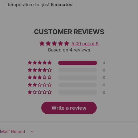
temperature for just
5 minutes
!
CUSTOMER REVIEWS
5.00 out of 5
Based on 4 reviews
4
0
0
0
0
Write a review
Sort by