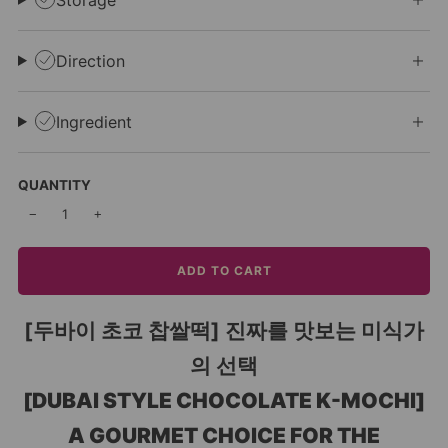
Direction
Ingredient
QUANTITY
−
+
ADD TO CART
[두바이 초코 찹쌀떡] 진짜를 맛보는 미식가
의 선택
[DUBAI STYLE CHOCOLATE K-MOCHI]
A GOURMET CHOICE FOR THE