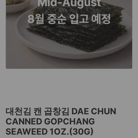
대천김 캔 곱창김 DAE CHUN
CANNED GOPCHANG
SEAWEED 1OZ.(30G)