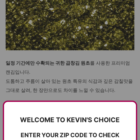
일정 기간에만 수확되는 귀한 곱창김 원초
를 사용한 프리미엄
캔김입니다.
도톰하고 주름이 살아 있는 원초 특유의 식감과 깊은 감칠맛을
그대로 살려, 한 장만으로도 차이를 느낄 수 있습니다.
Made with rare, seasonal curly laver harvested only during a
limited period.
WELCOME TO KEVIN'S CHOICE
Thicker leaves and natural curls create a uniquely crisp
texture and deep umami flavor you can taste in every bite.
ENTER YOUR ZIP CODE TO CHECK