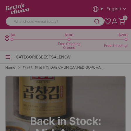
English
0
$0
$100
$200
Free Shipping
Free Shipping!
Ground
CATEGORIES
BEST
SALE
NEW
Home
대천김 캔 곱창김 DAE CHUN CANNED GOPCHA...