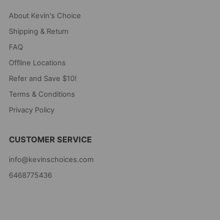
About Kevin's Choice
Shipping & Return
FAQ
Offline Locations
Refer and Save $10!
Terms & Conditions
Privacy Policy
CUSTOMER SERVICE
info@kevinschoices.com
6468775436
Kevin's Choice
Newark New Jersey
07105 United States