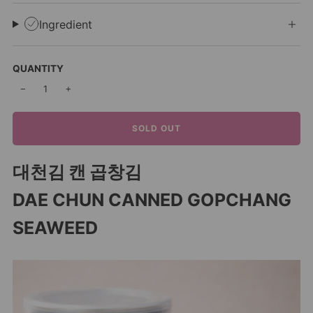
Ingredient
QUANTITY
−
+
SOLD OUT
대천김 캔 곱창김
DAE CHUN CANNED GOPCHANG
SEAWEED