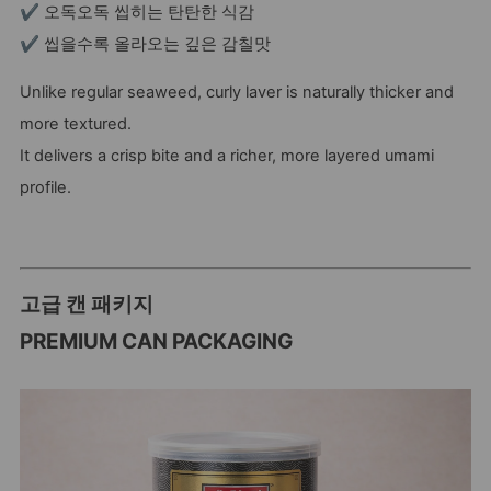
✔ 오독오독 씹히는 탄탄한 식감
✔ 씹을수록 올라오는 깊은 감칠맛
Unlike regular seaweed, curly laver is naturally thicker and
more textured.
It delivers a crisp bite and a richer, more layered umami
profile.
고급 캔 패키지
PREMIUM CAN PACKAGING