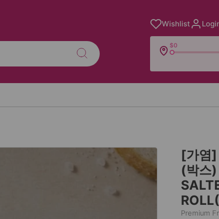
Wishlist
Logi
$0
[가염
(박스)
SALT
ROLL(
Premium Fr