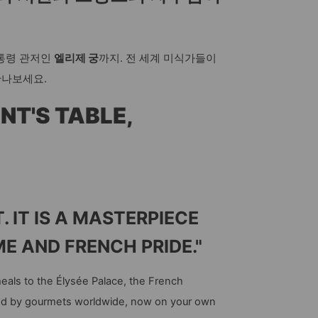
대통령 관저인
엘리제 궁
까지. 전 세계 미식가들이
만나보세요.
NT'S TABLE,
T. IT IS A MASTERPIECE
E AND FRENCH PRIDE."
 meals to the Élysée Palace, the French
ised by gourmets worldwide, now on your own