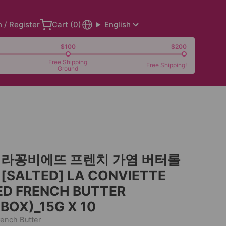
n / Register
Cart (
0
)
English
$100
$200
Free Shipping
Free Shipping!
Ground
] 라꽁비에뜨 프렌치 가염 버터롤
 [SALTED] LA CONVIETTE
ED FRENCH BUTTER
BOX)_15G X 10
ench Butter