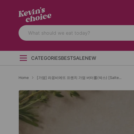
CATEGORIES
BEST
SALE
NEW
Home
[가염] 라꽁비에뜨 프렌치 가염 버터롤(박스) [Salte...